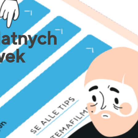
datnych
wek
ich rodziców małych
h rodziców