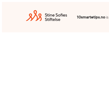
Przejdź
do
10smartetips.no
is
treści