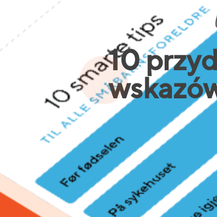
10 przy
wskazó
dla wszystk
dzieci
Filmy instruktażowe
Archiwum filmów dla nowyc