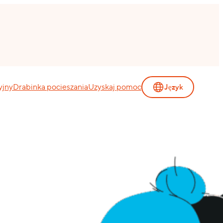
yjny
Drabinka pocieszania
Uzyskaj pomoc
Język