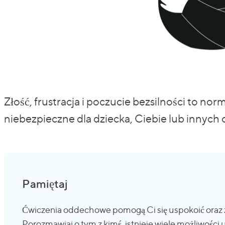
Złość, frustracja i poczucie bezsilności to no
niebezpieczne dla dziecka, Ciebie lub innych 
Pamiętaj
Ćwiczenia oddechowe pomogą Ci się uspokoić oraz z
Porozmawiaj o tym z kimś, istnieje wiele możliwości