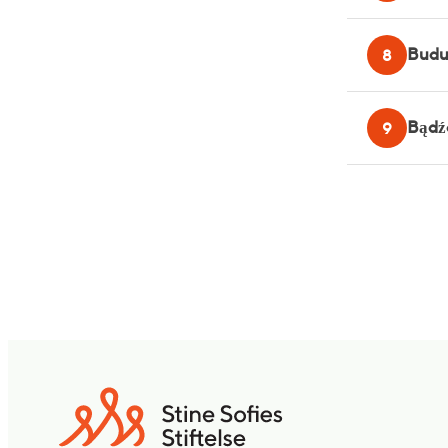
Budu
8
Bądźc
9