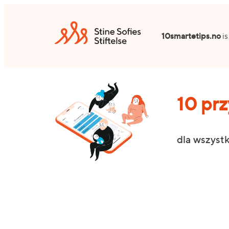
Przejdź
do
10smartetips.no
is
treści
10 pr
dla wszyst