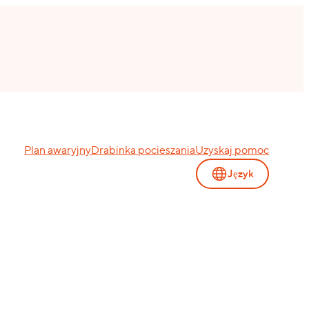
Plan awaryjny
Drabinka pocieszania
Uzyskaj pomoc
Język