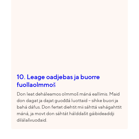
10. Leage oadjebas ja buorre
fuollaolmmoš
Don leat deháleamos olmmoš máná eallimis. Maid
don dagat ja dajat guođđá luottaid – sihke buori ja
bahá dáfus. Don fertet diehtit mii sáhttá vahágahttit
máná, ja movt don sáhtát hálddašit gáibideaddji
dilálašvuođaid.