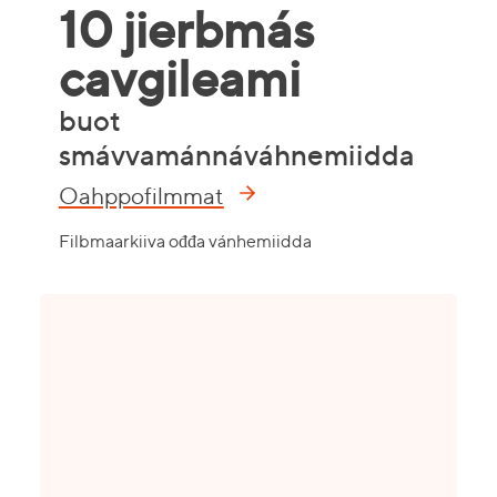
10 jierbmás
cavgileami
buot
smávvamánnáváhnemiidda
Oahppofilmmat
Filbmaarkiiva ođđa vánhemiidda