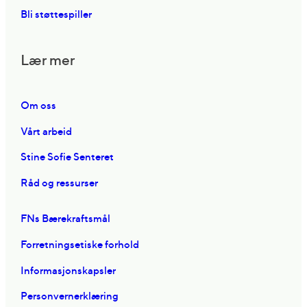
Bli støttespiller
Lær mer
Om oss
Vårt arbeid
Stine Sofie Senteret
Råd og ressurser
FNs Bærekraftsmål
Forretningsetiske forhold
Informasjonskapsler
Personvernerklæring