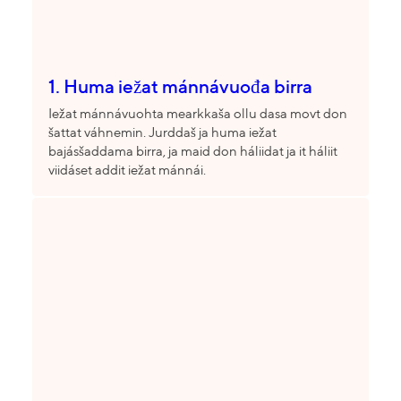
1. Huma iežat mánnávuođa birra
Iežat mánnávuohta mearkkaša ollu dasa movt don
šattat váhnemin. Jurddaš ja huma iežat
bajásšaddama birra, ja maid don háliidat ja it háliit
viidáset addit iežat mánnái.