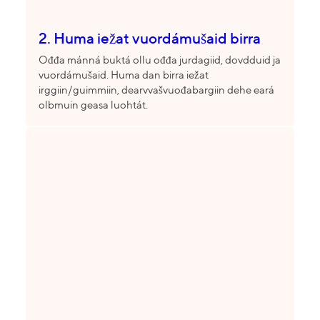
2. Huma iežat vuordámušaid birra
Ođđa mánná buktá ollu ođđa jurdagiid, dovdduid ja
vuordámušaid. Huma dan birra iežat
irggiin/guimmiin, dearvvašvuođabargiin dehe eará
olbmuin geasa luohtát.