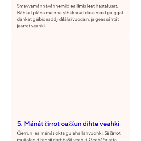
Smávvamánnáváhnemiid eallimis leat hástalusat.
Ráhkat plána mainna ráhkkanat dasa maid galggat
dahkat gáibideaddji dilálašvuođain, ja geas sáhtát
jearrat veahki.
5. Mánát čirrot oažžun dihte veahki
Čierrun lea mánás okta gulahallanvuohki. Sii čirrot
muitalan dihte sii dárbbašit veahki. Geahččalatta –