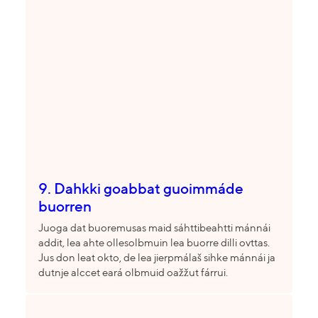
9. Dahkki goabbat guoimmáde
buorren
Juoga dat buoremusas maid sáhttibeahtti mánnái
addit, lea ahte ollesolbmuin lea buorre dilli ovttas.
Jus don leat okto, de lea jierpmálaš sihke mánnái ja
dutnje alccet eará olbmuid oažžut fárrui.