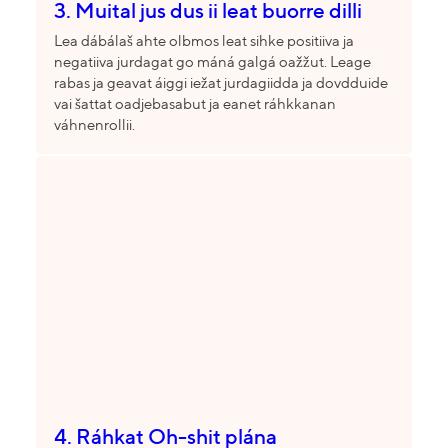
3. Muital jus dus ii leat buorre dilli
Lea dábálaš ahte olbmos leat sihke positiiva ja
negatiiva jurdagat go máná galgá oažžut. Leage
rabas ja geavat áiggi iežat jurdagiidda ja dovdduide
vai šattat oadjebasabut ja eanet ráhkkanan
váhnenrollii.
4. Ráhkat Oh-shit plána