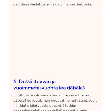
dađistaga dieđát juste maid du mánná dárbbaša.
6. Duššástuvvan ja
vuoimmehisvuohta lea dábálaš
Suhttu, duššástuvvan ja vuoimmehisvuohta leat
dábálaš dovddut, man buot váhnemat vásihit. Jus it
hálddaš dilálašvuođa, de sáhttá šaddat
eahpedorvvolaš dahje várálaš mánnái, dutnje