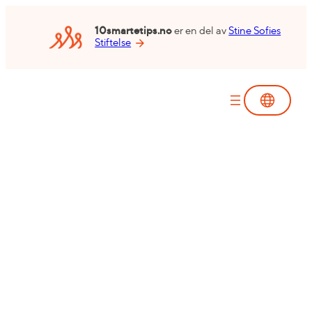
Skip
to
10smartetips.no
er en del av
Stine Sofies
Stiftelse
content