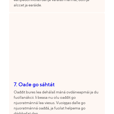
alccet ja earáide.
7. Oađe go sáhtát
Oađđit bures lea dehálaš máná ovdáneapmái ja du
fuollanákcii. Ii beasa nu olu oađđit go
njuoratmánná lea viesus. Vuoiŋŋas dalle go
njuoratmánná oađđá, ja fuolat helpema go
dárbbašat dan.