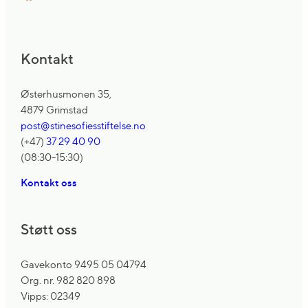
Kontakt
Østerhusmonen 35,
4879 Grimstad
post@stinesofiesstiftelse.no
(+47)
37 29 40 90
(08:30-15:30)
Kontakt oss
Støtt oss
Gavekonto 9495 05 04794
Org. nr. 982 820 898
Vipps: 02349