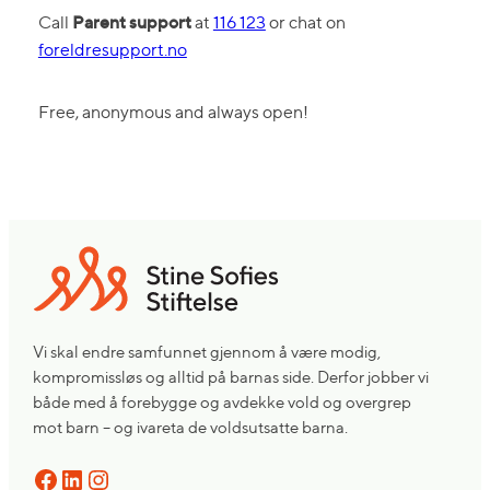
Parent support
Call
at
116 123
or chat on
foreldresupport.no
Free, anonymous and always open!
Vi skal endre samfunnet gjennom å være modig,
kompromissløs og alltid på barnas side. Derfor jobber vi
både med å forebygge og avdekke vold og overgrep
mot barn – og ivareta de voldsutsatte barna.
Facebook
LinkedIn
Instagram