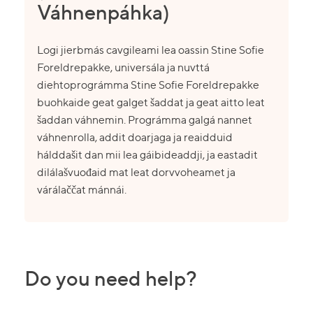
Váhnenpáhka)
Logi jierbmás cavgileami lea oassin Stine Sofie
Foreldrepakke, universála ja nuvttá
diehtoprográmma Stine Sofie Foreldrepakke
buohkaide geat galget šaddat ja geat aitto leat
šaddan váhnemin. Prográmma galgá nannet
váhnenrolla, addit doarjaga ja reaidduid
hálddašit dan mii lea gáibideaddji, ja eastadit
dilálašvuođaid mat leat dorvvoheamet ja
várálaččat mánnái.
Do you need help?