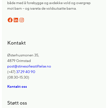
både med å forebygge og avdekke vold og overgrep
mot barn – og ivareta de voldsutsatte barna.
Facebook
LinkedIn
Instagram
Kontakt
Østerhusmonen 35,
4879 Grimstad
post@stinesofiesstiftelse.no
(+47)
37 29 40 90
(08:30-15:30)
Kontakt oss
Støtt oss