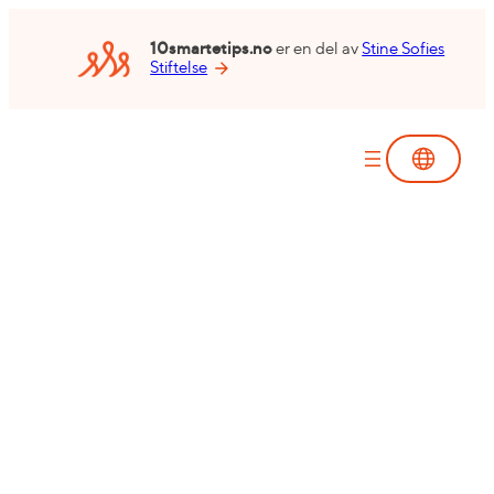
Hopp
til
10smartetips.no
er en del av
Stine Sofies
Stiftelse
innhold