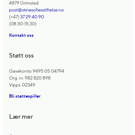
4879 Grimstad
post@stinesofiesstiftelse.no
(+47)
37 29 40 90
(08:30-15:30)
Kontakt oss
Støtt oss
Gavekonto 9495 05 04794
Org. nr. 982 820 898
Vipps: 02349
Bli støttespiller
Lær mer