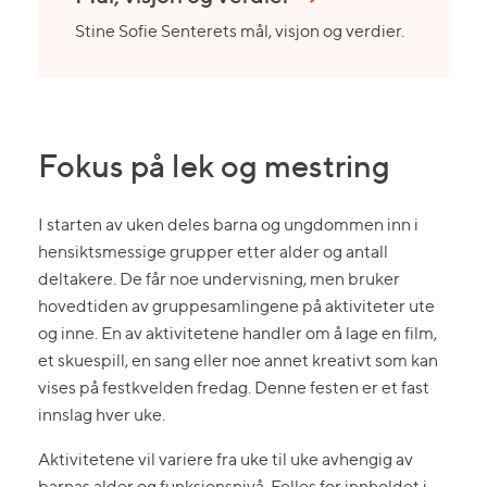
Stine Sofie Senterets mål, visjon og verdier.
Fokus på lek og mestring
I starten av uken deles barna og ungdommen inn i
hensiktsmessige grupper etter alder og antall
deltakere. De får noe undervisning, men bruker
hovedtiden av gruppesamlingene på aktiviteter ute
og inne. En av aktivitetene handler om å lage en film,
et skuespill, en sang eller noe annet kreativt som kan
vises på festkvelden fredag. Denne festen er et fast
innslag hver uke.
Aktivitetene vil variere fra uke til uke avhengig av
barnas alder og funksjonsnivå. Felles for innholdet i