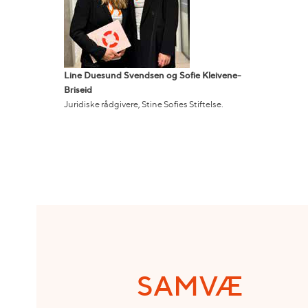
Line Duesund Svendsen og Sofie Kleivene-
Briseid
Juridiske rådgivere, Stine Sofies Stiftelse.
SAMVÆ