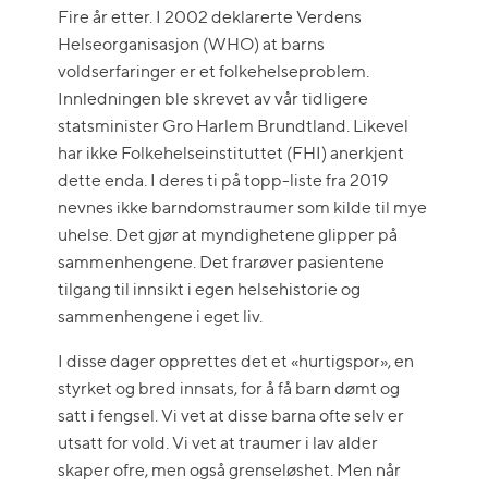
Fire år etter. I 2002 deklarerte Verdens
Helseorganisasjon (WHO) at barns
voldserfaringer er et folkehelseproblem.
Innledningen ble skrevet av vår tidligere
statsminister Gro Harlem Brundtland. Likevel
har ikke Folkehelseinstituttet (FHI) anerkjent
dette enda. I deres ti på topp-liste fra 2019
nevnes ikke barndomstraumer som kilde til mye
uhelse. Det gjør at myndighetene glipper på
sammenhengene. Det frarøver pasientene
tilgang til innsikt i egen helsehistorie og
sammenhengene i eget liv.
I disse dager opprettes det et «hurtigspor», en
styrket og bred innsats, for å få barn dømt og
satt i fengsel. Vi vet at disse barna ofte selv er
utsatt for vold. Vi vet at traumer i lav alder
skaper ofre, men også grenseløshet. Men når