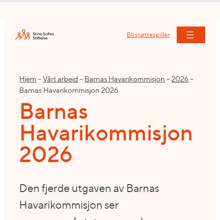
Hopp
til
innhold
Bli støttespiller
Hjem
–
Vårt arbeid
–
Barnas Havarikommisjon
–
2026
–
Barnas Havarikommisjon 2026
Barnas
Havarikommisjon
2026
Den fjerde utgaven av Barnas
Havarikommisjon ser