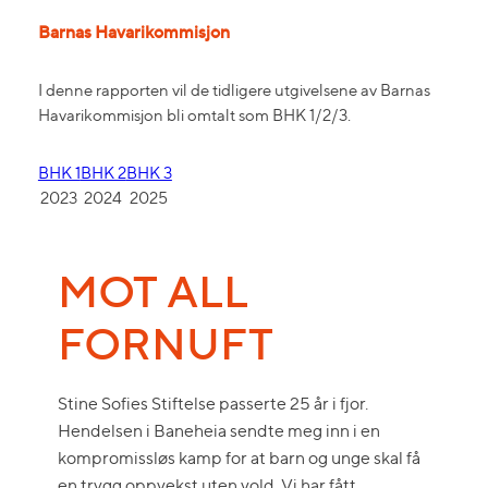
Barnas Havarikommisjon
I denne rapporten vil de tidligere utgivelsene av Barnas
Havarikommisjon bli omtalt som BHK 1/2/3.
BHK 1
BHK 2
BHK 3
2023
2024
2025
MOT ALL
FORNUFT
Stine Sofies Stiftelse passerte 25 år i fjor.
Hendelsen i Baneheia sendte meg inn i en
kompromissløs kamp for at barn og unge skal få
en trygg oppvekst uten vold. Vi har fått