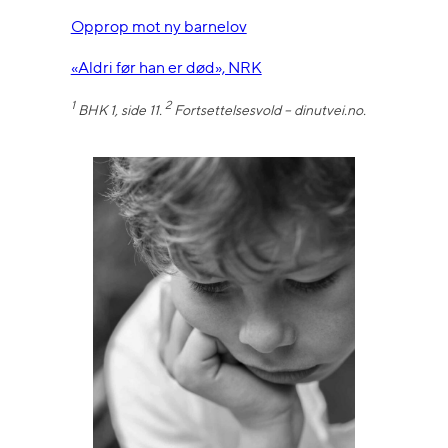
Opprop mot ny barnelov
«Aldri før han er død», NRK
1
2
BHK 1, side 11.
Fortsettelsesvold – dinutvei.no.