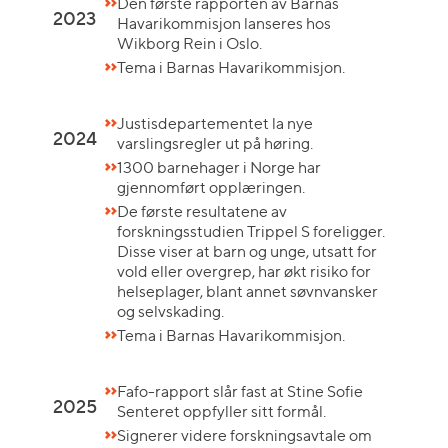
Den første rapporten av Barnas
2023
Havarikommisjon lanseres hos
Wikborg Rein i Oslo.
Tema i Barnas Havarikommisjon.
Justisdepartementet la nye
2024
varslingsregler ut på høring.
1300 barnehager i Norge har
gjennomført opplæringen.
De første resultatene av
forskningsstudien Trippel S foreligger.
Disse viser at barn og unge, utsatt for
vold eller overgrep, har økt risiko for
helseplager, blant annet søvnvansker
og selvskading.
Tema i Barnas Havarikommisjon.
Fafo-rapport slår fast at Stine Sofie
2025
Senteret oppfyller sitt formål.
Signerer videre forskningsavtale om