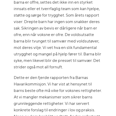
barna er offre, settes det ikke inn en styrket
innsats eller et tverrfaglig team som kan hjelpe,
støtte og sørge for trygghet. Som årets rapport
viser: Drepte barn har ingen som snakker deres
sak. Sikringen av bevis er dårligere når barn er
ofre, enn når voksne er ofre. De voldsutsatte
barna blir tvunget til samvær med voldsutøver,
mot deres vilje. Vi vet hva en slik fundamental
utrygghet og mangel på hjelp fører til. Barna blir
syke, men likevel blir de presset til samvær. Det
strider også mot all fornuft.
Dette er den fjerde rapporten fra Barnas
Havarikommisjon. Vi har vist at hensynet til
barns beste ofte må vike for voksnes rettigheter.
At vi mangler mekanismer som sikrer barns
grunnleggende rettigheter. Vi har servert
konkrete forslag til endringer i lov og praksis.