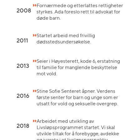
Fornærmede og etterlattes rettigheter
2008
styrkes. Ada foreslo rett til advokat for
døde barn.
Startet arbeid med frivillig
2011
dødsstedsundersøkelse.
Seier i Høyesterett, kode 6, erstatning
2013
til familie for manglende beskyttelse
mot vold.
Stine Sofie Senteret åpner. Verdens
2016
første senter for barn og unge som er
utsatt for vold og seksuelle overgrep.
Arbeidet med utvikling av
2018
Livsløpsprogrammet startet. Vi skal
utvikle tiltak for å forebygge, avdekke
og ivareta i et livsløpsperspektiv.