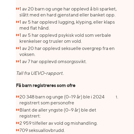
1 av 20 barn og unge har opplevd å bli sparket,
slått med en hard gjenstand eller banket opp.
1 av 5 har opplevd lugging, klyping, eller klaps
med flat hånd.
1 av 5 har opplevd psykisk vold som verbale
krenkelser og trusler om vold.
1 av 20 har opplevd seksuelle overgrep fra en
voksen.
1 av 7 har opplevd omsorgssvikt.
Tall fra UEVO-rapport.
Få barn registreres som ofre
20 348 barn og unge (0–19 år) ble i 2024
.
1
registrert som personofre
Blant de aller yngste (0–9 år) ble det
registrert:
2 959 tilfeller av vold og mishandling.
709 seksuallovbrudd.