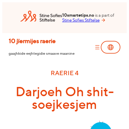
Skip
to
10smartetips.no
is a part of
content
Stine Sofies Stiftelse
10 jïermijes raerie
gaajhkide eejhtegidie smaave maanine
RAERIE 4
Darjoeh Oh shit-
soejkesjem