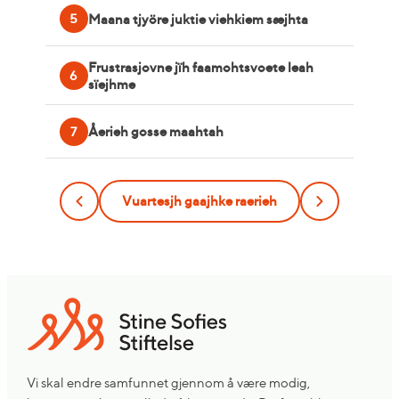
Maana tjyöre juktie viehkiem sæjhta
5
Frustrasjovne jïh faamohtsvoete leah
6
sïejhme
Åerieh gosse maahtah
7
Vuartesjh gaajhke raerieh
Vi skal endre samfunnet gjennom å være modig,