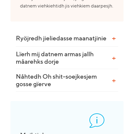
datnem viehkiehtidh jis viehkiem daarpesjh.
Ryöjredh jieliedasse maanatjinie
Lïerh mij datnem armas jallh
måarehks dorje
Nåhtedh Oh shit-soejkesjem
gosse gïerve