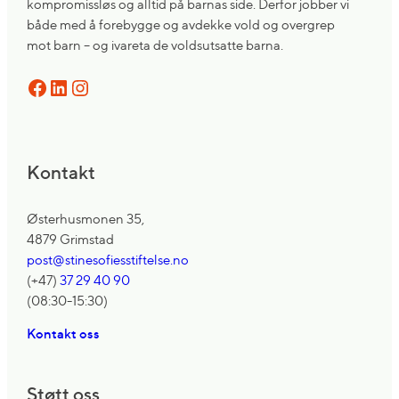
kompromissløs og alltid på barnas side. Derfor jobber vi
både med å forebygge og avdekke vold og overgrep
mot barn – og ivareta de voldsutsatte barna.
Facebook
LinkedIn
Instagram
Kontakt
Østerhusmonen 35,
4879 Grimstad
post@stinesofiesstiftelse.no
(+47)
37 29 40 90
(08:30-15:30)
Kontakt oss
Støtt oss