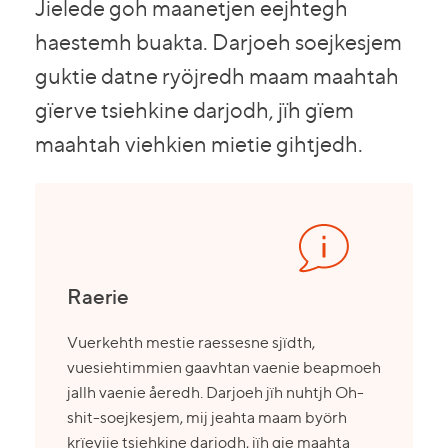
Jielede goh maanetjen eejhtegh
haestemh buakta. Darjoeh soejkesjem
guktie datne ryöjredh maam maahtah
gïerve tsiehkine darjodh, jïh gïem
maahtah viehkien mietie gihtjedh.
Raerie
Vuerkehth mestie raessesne sjïdth,
vuesiehtimmien gaavhtan vaenie beapmoeh
jallh vaenie åeredh. Darjoeh jïh nuhtjh Oh-
shit-soejkesjem, mij jeahta maam byörh
krïevije tsiehkine darjodh, jïh gie maahta