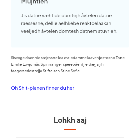
Mujhtieh
Jis datne væhtide damtejh åvtelen datne
raessesne, dellie aelhkebe reaktoelaakan
veeljedh åvtelen domtesh datnem stuvrieh.
Sisvege daennie sæjrosne lea evtiedamme laavenjostosne Tone
Emilie Løvjomås Spinnanger, sjïerebåehtjierdæjja jïh
faageraeriestæjja Stiftelsen Stine Sofie.
Oh Shit-planen finner du her
Lohkh aaj