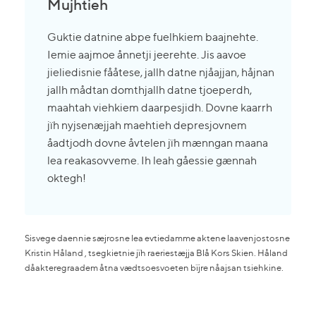
Mujhtieh
Guktie datnine abpe fuelhkiem baajnehte.
Iemie aajmoe ånnetji jeerehte. Jis aavoe
jieliedisnie fååtese, jallh datne njåajjan, håjnan
jallh mådtan domthjallh datne tjoeperdh,
maahtah viehkiem daarpesjidh. Dovne kaarrh
jïh nyjsenæjjah maehtieh depresjovnem
åadtjodh dovne åvtelen jïh mænngan maana
lea reakasovveme. Ih leah gåessie gænnah
oktegh!
Sisvege daennie sæjrosne lea evtiedamme aktene laavenjostosne
Kristin Håland , tsegkietnie jïh raeriestæjja Blå Kors Skien. Håland
dåakteregraadem åtna vædtsoesvoeten bïjre nåajsan tsiehkine.