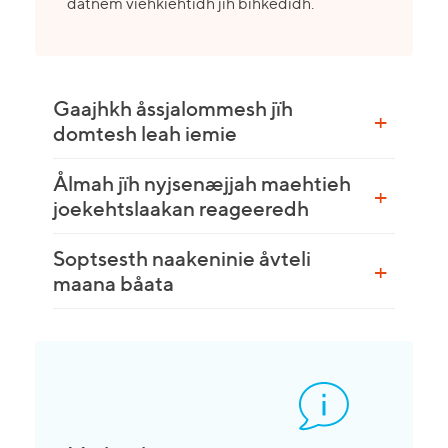
datnem viehkiehtidh jïh bïhkedidh.
Gaajhkh åssjalommesh jïh
domtesh leah iemie
Ålmah jïh nyjsenæjjah maehtieh
joekehtslaakan reageeredh
Soptsesth naakeninie åvteli
maana båata