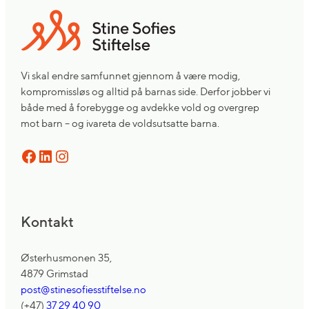
Vi skal endre samfunnet gjennom å være modig,
kompromissløs og alltid på barnas side. Derfor jobber vi
både med å forebygge og avdekke vold og overgrep
mot barn – og ivareta de voldsutsatte barna.
Facebook
LinkedIn
Instagram
Kontakt
Østerhusmonen 35,
4879 Grimstad
post@stinesofiesstiftelse.no
(+47)
37 29 40 90