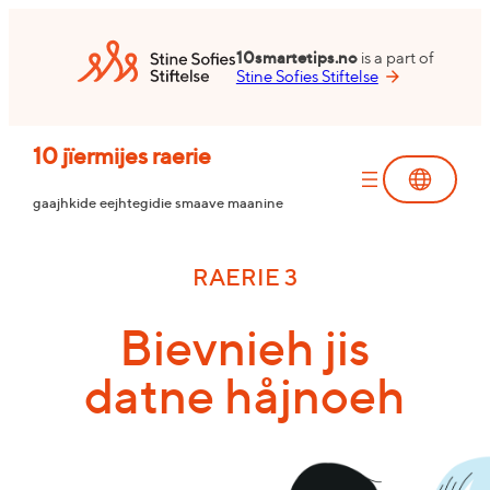
Skip
to
10smartetips.no
is a part of
content
Stine Sofies Stiftelse
10 jïermijes raerie
gaajhkide eejhtegidie smaave maanine
RAERIE 3
Bievnieh jis
datne håjnoeh