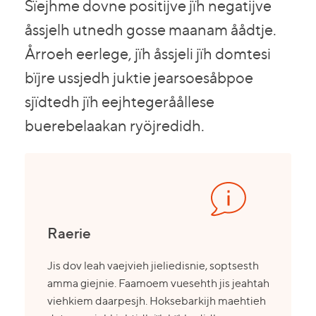
Sïejhme dovne positijve jïh negatijve
åssjelh utnedh gosse maanam åådtje.
Årroeh eerlege, jïh åssjeli jïh domtesi
bïjre ussjedh juktie jearsoesåbpoe
sjïdtedh jïh eejhtegeråållese
buerebelaakan ryöjredidh.
Raerie
Jis dov leah vaejvieh jieliedisnie, soptsesth
amma giejnie. Faamoem vuesehth jis jeahtah
viehkiem daarpesjh. Hoksebarkijh maehtieh