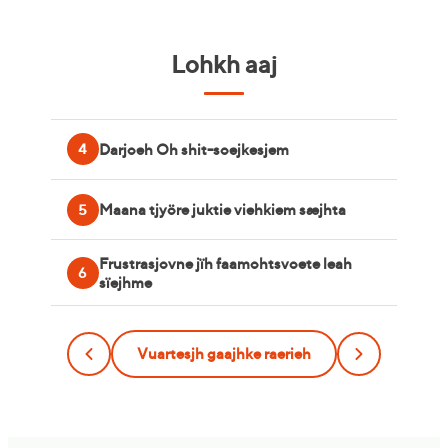
Lohkh aaj
Darjoeh Oh shit-soejkesjem
4
Maana tjyöre juktie viehkiem sæjhta
5
Frustrasjovne jïh faamohtsvoete leah
6
sïejhme
Vuartesjh gaajhke raerieh