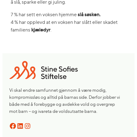
å slå, sparke eller gi juling.
slå søsken.
7 % har sett en voksen hjemme
4 % har opplevd at en voksen har slått eller skadet
kjæledyr
familiens
.
Vi skal endre samfunnet gjennom å være modig,
kompromissløs og alltid på barnas side. Derfor jobber vi
både med å forebygge og avdekke vold og overgrep
mot barn – og ivareta de voldsutsatte barna.
Facebook
LinkedIn
Instagram