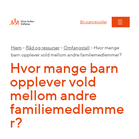
Bli støttespiller
Hjem
–
Råd og ressurser
–
Omfangstall
–
Hvor mange
barn opplever vold mellom andre familiemedlemmer?
Hvor mange barn
opplever vold
mellom andre
familiemedlemme
r?