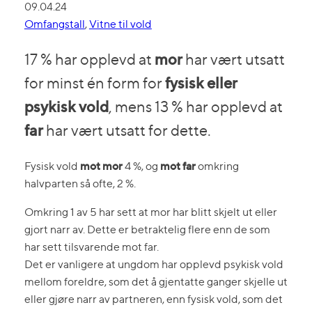
09.04.24
Omfangstall
, 
Vitne til vold
17 % har opplevd at
mor
har vært utsatt
for minst én form for
fysisk eller
psykisk vold
, mens 13 % har opplevd at
far
har vært utsatt for dette.
mot mor
mot far
Fysisk vold
4 %, og
omkring
halvparten så ofte, 2 %.
Omkring 1 av 5 har sett at mor har blitt skjelt ut eller
gjort narr av. Dette er betraktelig flere enn de som
har sett tilsvarende mot far.
Det er vanligere at ungdom har opplevd psykisk vold
mellom foreldre, som det å gjentatte ganger skjelle ut
eller gjøre narr av partneren, enn fysisk vold, som det