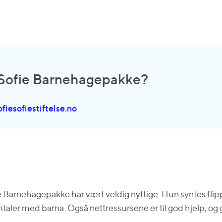
e Sofie Barnehagepakke?
iesofiestiftelse.no
ie Barnehagepakke har vært veldig nyttige. Hun syntes fli
taler med barna. Også nettressursene er til god hjelp, og g