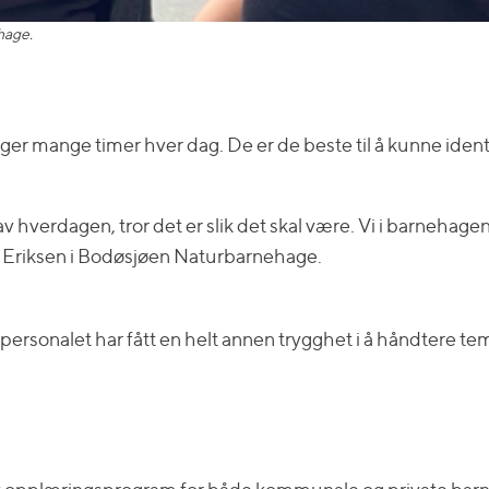
hage.
ange timer hver dag. De er de beste til å kunne identifise
 hverdagen, tror det er slik det skal være. Vi i barnehag
ge Eriksen i Bodøsjøen Naturbarnehage.
at personalet har fått en helt annen trygghet i å håndtere te