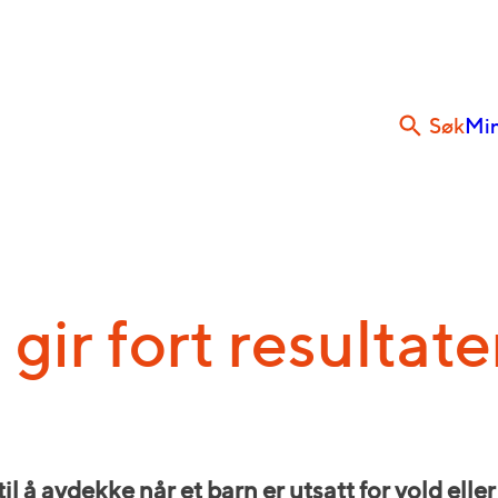
Søk
Min
gir fort resultate
 å avdekke når et barn er utsatt for vold elle