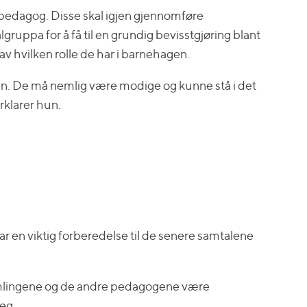
 pedagog. Disse skal igjen gjennomføre
uppa for å få til en grundig bevisstgjøring blant
 hvilken rolle de har i barnehagen.
ken. De må nemlig være modige og kunne stå i det
rklarer hun.
ar en viktig forberedelse til de senere samtalene
samlingene og de andre pedagogene være
seg.