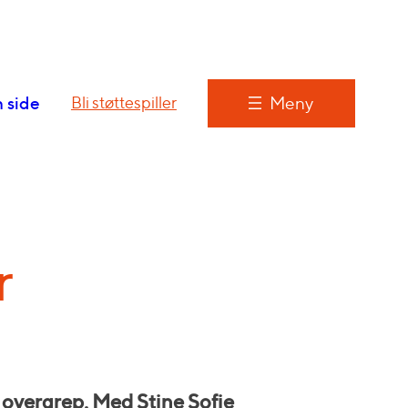
 side
Meny
Bli støttespiller
r
r overgrep. Med Stine Sofie