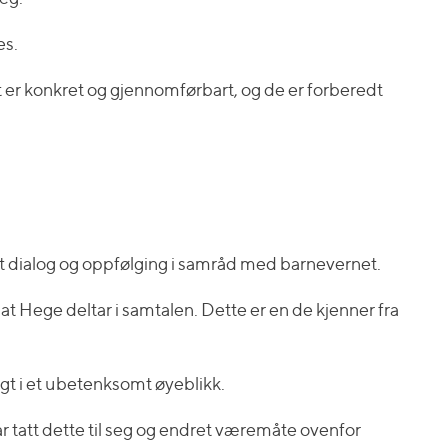
es.
 er konkret og gjennomførbart, og de er forberedt
rt dialog og oppfølging i samråd med barnevernet.
ne at Hege deltar i samtalen. Dette er en de kjenner fra
gt i et ubetenksomt øyeblikk.
har tatt dette til seg og endret væremåte ovenfor