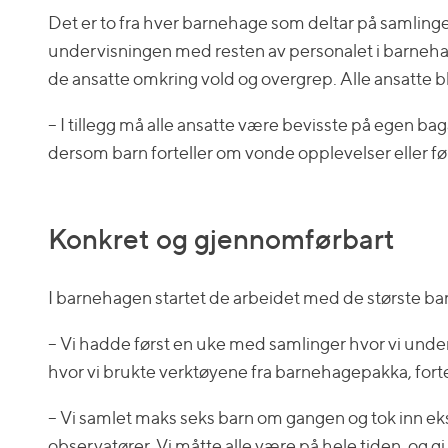
Det er to fra hver barnehage som deltar på samling
undervisningen med resten av personalet i barnehage
de ansatte omkring vold og overgrep. Alle ansatte 
– I tillegg må alle ansatte være bevisste på egen b
dersom barn forteller om vonde opplevelser eller fø
Konkret og gjennomførbart
I barnehagen startet de arbeidet med de største bar
– Vi hadde først en uke med samlinger hvor vi underv
hvor vi brukte verktøyene fra barnehagepakka, fort
– Vi samlet maks seks barn om gangen og tok inn e
observatører. Vi måtte alle være på hele tiden, og g