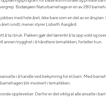
ært opplæringsprogram for både kommunale og private bar
ler overgrep. Bodøsjøen Naturbarnehage er en av 280 barneh
jobbes med hele året, ikke bare som en del av en årsplan
året rundt, mener styrer Lisbeth Aasgård.
 å ta i bruk. Pakken gjør det lærerikt å ta opp vold og ov
helt annen trygghet i å håndtere tematikken, forteller hun.
ageansatte i å handle ved bekymring for et barn. Med bar
i barnehagen blir involvert i tematikken.
m vonde opplevelser. Derfor er det viktig at alle ansatte i b