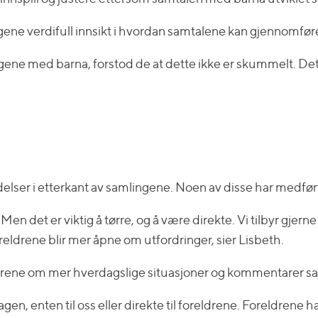
ene verdifull innsikt i hvordan samtalene kan gjennomfør
gene med barna, forstod de at dette ikke er skummelt. Det
ndelser i etterkant av samlingene. Noen av disse har medfø
 Men det er viktig å tørre, og å være direkte. Vi tilbyr gjer
foreldrene blir mer åpne om utfordringer, sier Lisbeth.
ldrene om mer hverdagslige situasjoner og kommentarer sa
agen, enten til oss eller direkte til foreldrene. Foreldrene 