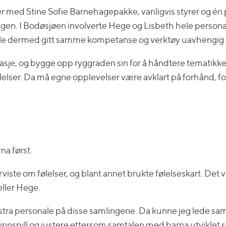
er med Stine Sofie Barnehagepakke, vanligvis styrer og én
n. I Bodøsjøen involverte Hege og Lisbeth hele personalgr
ble dermed gitt samme kompetanse og verktøy uavhengig av
agasje, og bygge opp ryggraden sin for å håndtere tematik
lelser. Da må egne opplevelser være avklart på forhånd, fo
na først.
iste om følelser, og blant annet brukte følelseskart. Det v
eller Hege.
kstra personale på disse samlingene. Da kunne jeg lede 
i innspill og justere ettersom samtalen med barna utviklet 