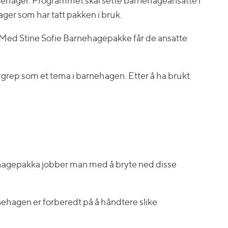
nehager. Programmet skal sette barnehageansatte i
ager som har tatt pakken i bruk.
. Med Stine Sofie Barnehagepakke får de ansatte
ergrep som et tema i barnehagen. Etter å ha brukt
nehagepakka jobber man med å bryte ned disse
arnehagen er forberedt på å håndtere slike