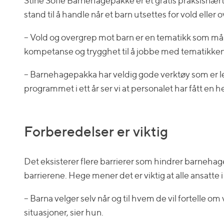
Stine Sofie Barnehagepakke er et gratis praksisn
stand til å handle når et barn utsettes for vold el
– Vold og overgrep mot barn er en tematikk som må 
kompetanse og trygghet til å jobbe med tematikken 
– Barnehagepakka har veldig gode verktøy som er lett
programmet i ett år ser vi at personalet har fått en 
Forberedelser er viktig
Det eksisterer flere barrierer som hindrer barneh
barrierene. Hege mener det er viktig at alle ansatte 
– Barna velger selv når og til hvem de vil fortelle o
situasjoner, sier hun.