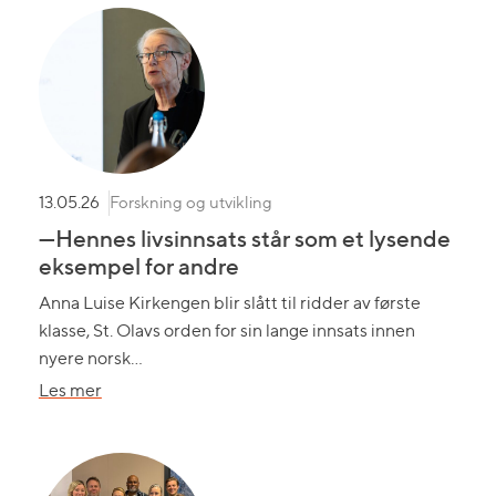
Forskning og utvikling
13.05.26
—Hennes livsinnsats står som et lysende
eksempel for andre
Anna Luise Kirkengen blir slått til ridder av første
klasse, St. Olavs orden for sin lange innsats innen
nyere norsk…
om
Les mer
—
Hennes
livsinnsats