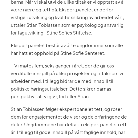
barna. Når vi skal utvikle ulike tiltak er vi opptatt av å
være nære og tett på. Ekspertpanelet er derfor
viktige i utvikling og kvalitetssikring av arbeidet vårt,
uttaler Stian Tobiassen som er psykolog og ansvarlig
for fagutvikling i Stine Sofies Stiftelse.
Ekspertpanelet består av åtte ungdommer som alle
har hatt et opphold på Stine Sofie Senteret.
– Vi møtes fem, seks ganger i året, der de gir oss
verdifulle innspill på ulike prosjekter og tiltak som vi
arbeider med. I tillegg bidrar de med innspill til
politiske høringsuttalelser. Dette sikrer barnas
perspektiv i alt vi gjør, forteller Stian.
Stian Tobiassen følger ekspertpanelet tett, og roser
dem for engasjementet de viser og de erfaringene de
deler. Ungdommene har deltatt i ekspertpanelet i ett
år. I tillegg til gode innspill på vårt faglige innhold, har