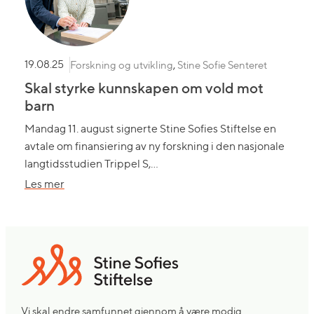
barn
bedre
hjelp
Forskning og utvikling
,
Stine Sofie Senteret
19.08.25
Skal styrke kunnskapen om vold mot
barn
Mandag 11. august signerte Stine Sofies Stiftelse en
avtale om finansiering av ny forskning i den nasjonale
langtidsstudien Trippel S,…
om
Les mer
Skal
styrke
kunnskapen
om
vold
mot
barn
Vi skal endre samfunnet gjennom å være modig,