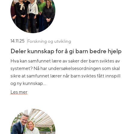
står
som
et
lysende
eksempel
for
Forskning og utvikling
14.11.25
andre
Deler kunnskap for å gi barn bedre hjelp
Hva kan samfunnet lære av saker der barn sviktes av
systemet? Nå har undersøkelsesordningen som skal
sikre at samfunnet lærer når barn sviktes fått innspill
og ny kunnskap…
om
Les mer
Deler
kunnskap
for
å
gi