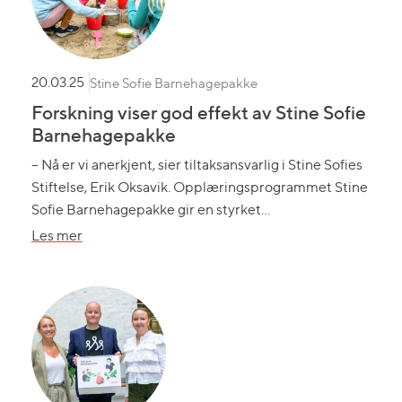
Stine Sofie Barnehagepakke
20.03.25
Forskning viser god effekt av Stine Sofie
Barnehagepakke
– Nå er vi anerkjent, sier tiltaksansvarlig i Stine Sofies
Stiftelse, Erik Oksavik. Opplæringsprogrammet Stine
Sofie Barnehagepakke gir en styrket…
om
Les mer
Forskning
viser
god
effekt
av
Stine
Sofie