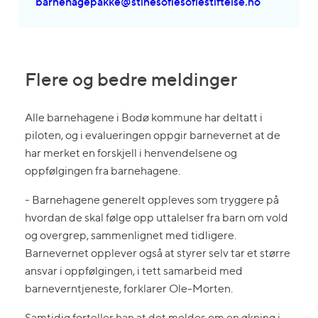
barnehagepakke@stinesofiesofiestiftelse.no
Flere og bedre meldinger
Alle barnehagene i Bodø kommune har deltatt i
piloten, og i evalueringen oppgir barnevernet at de
har merket en forskjell i henvendelsene og
oppfølgingen fra barnehagene.
‒ Barnehagene generelt oppleves som tryggere på
hvordan de skal følge opp uttalelser fra barn om vold
og overgrep, sammenlignet med tidligere.
Barnevernet opplever også at styrer selv tar et større
ansvar i oppfølgingen, i tett samarbeid med
barneverntjeneste, forklarer Ole-Morten.
Samtidig forteller han at det meldes om en økning i