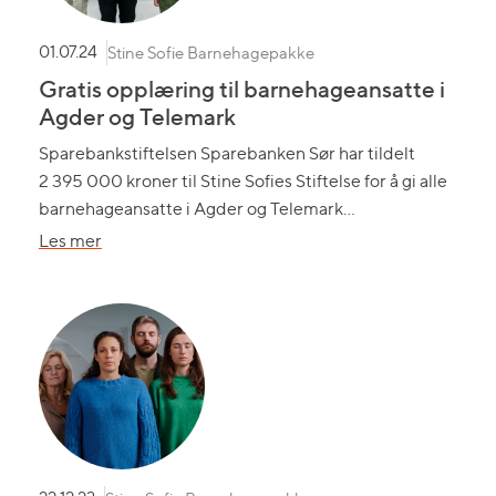
Barnehagepakke
Stine Sofie Barnehagepakke
01.07.24
Gratis opplæring til barnehageansatte i
Agder og Telemark
Sparebankstiftelsen Sparebanken Sør har tildelt
2 395 000 kroner til Stine Sofies Stiftelse for å gi alle
barnehageansatte i Agder og Telemark…
om
Les mer
Gratis
opplæring
til
barnehageansatte
i
Agder
og
Telemark