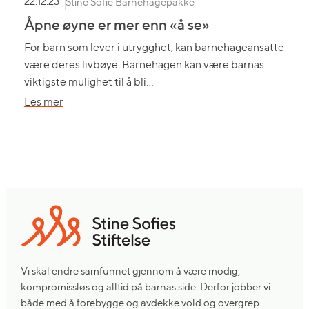
Stine Sofie Barnehagepakke
22.12.23
Åpne øyne er mer enn «å se»
For barn som lever i utrygghet, kan barnehageansatte
være deres livbøye. Barnehagen kan være barnas
viktigste mulighet til å bli…
om
Les mer
Åpne
øyne
er
mer
enn
«å
se»
Vi skal endre samfunnet gjennom å være modig,
kompromissløs og alltid på barnas side. Derfor jobber vi
både med å forebygge og avdekke vold og overgrep