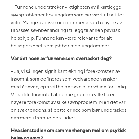
– Funnene understreker viktigheten av å kartlegge
søvnproblemer hos ungdom som har vært utsatt for
vold. Mange av disse ungdommene kan ha nytte av
tilpasset søvnbehandling i tillegg til annen psykisk
helsehjelp. Funnene kan være relevante for alt
helsepersonell som jobber med ungdommer.
Var det noen av funnene som overrasket deg?
– Ja, vi så ingen signifikant økning i forekomsten av
insomni, som defineres som vedvarende vansker
med å sovne, opprettholde søvn eller våkne for tidlig.
Vi hadde forventet at denne gruppen ville ha en
høyere forekomst av slike søvnproblem. Men det var
en svak tendens, så dette er noe som bør undersøkes
nærmere i fremtidige studier.
Hva sier studien om sammenhengen mellom psykisk
helse og søvn?