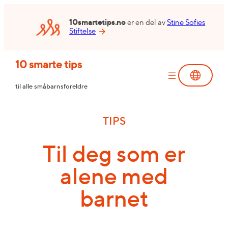
Hopp
til
10smartetips.no
er en del av
Stine Sofies
Stiftelse
innhold
10 smarte tips
til alle småbarnsforeldre
TIPS
Til deg som er
alene med
barnet