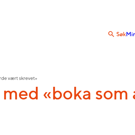
Søk
Min
rde vært skrevet»
 med «boka som a