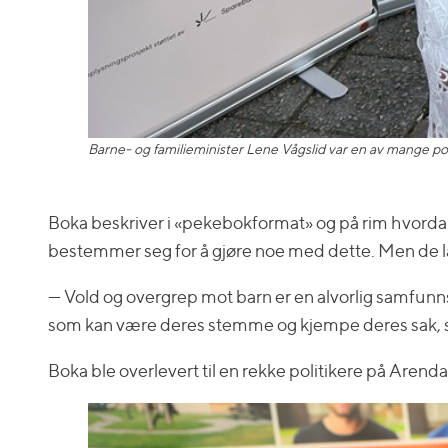
Barne- og familieminister Lene Vågslid var en av mange p
Boka beskriver i «pekebokformat» og på rim hvorda
bestemmer seg for å gjøre noe med dette. Men de lære
— Vold og overgrep mot barn er en alvorlig samfunnsut
som kan være deres stemme og kjempe deres sak, sie
Boka ble overlevert til en rekke politikere på Arend