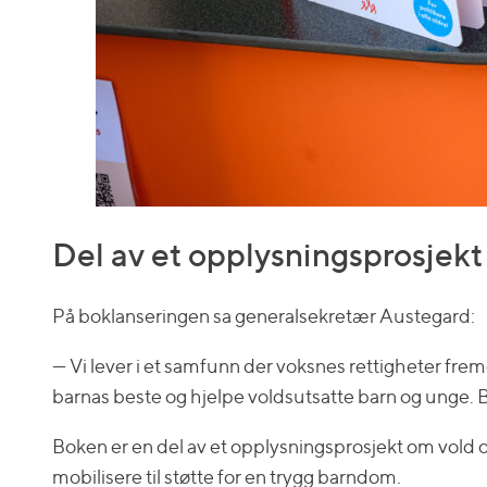
Del av et opplysningsprosjekt
På boklanseringen sa generalsekretær Austegard:
— Vi lever i et samfunn der voksnes rettigheter fremde
barnas beste og hjelpe voldsutsatte barn og unge. Bå
Boken er en del av et opplysningsprosjekt om vold o
mobilisere til støtte for en trygg barndom.