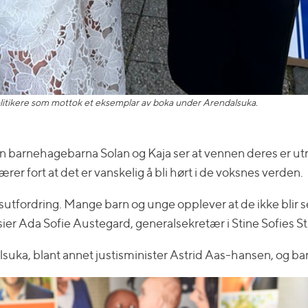
olitikere som mottok et eksemplar av boka under Arendalsuka.
n barnehagebarna Solan og Kaja ser at vennen deres er u
r fort at det er vanskelig å bli hørt i de voksnes verden.
fordring. Mange barn og unge opplever at de ikke blir sett, 
r Ada Sofie Austegard, generalsekretær i Stine Sofies Sti
alsuka, blant annet justisminister Astrid Aas-hansen, og ba