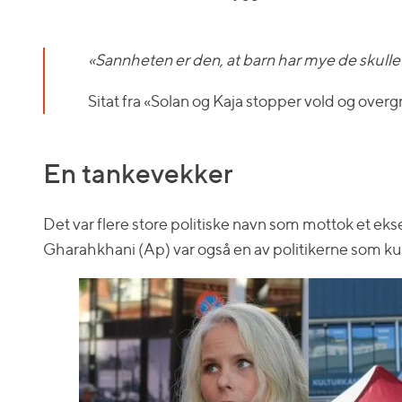
«Sannheten er den, at barn har mye de skull
Sitat fra «Solan og Kaja stopper vold og over
En tankevekker
Det var flere store politiske navn som mottok et e
Gharahkhani (Ap) var også en av politikerne som kun