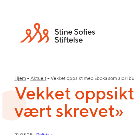
Hjem
–
Aktuelt
–
Vekket oppsikt med «boka som aldri bu
Vekket oppsikt
vært skrevet»
21.08.25
Politisk