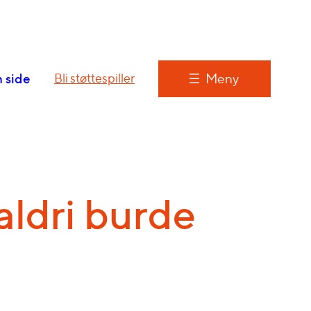
 side
Meny
Bli støttespiller
ldri burde