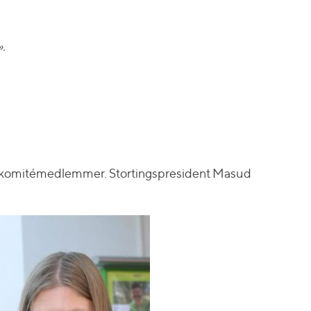
».
e og komitémedlemmer. Stortingspresident Masud