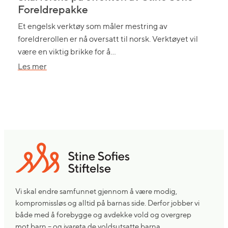
Foreldrepakke
Et engelsk verktøy som måler mestring av
foreldrerollen er nå oversatt til norsk. Verktøyet vil
være en viktig brikke for å…
om
Les mer
Skal
forske
på
effekten
av
Stine
Sofie
Foreldrepakke
Vi skal endre samfunnet gjennom å være modig,
kompromissløs og alltid på barnas side. Derfor jobber vi
både med å forebygge og avdekke vold og overgrep
mot barn – og ivareta de voldsutsatte barna.