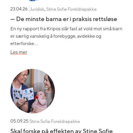
Juridisk
,
Stine Sofie Foreldrepakke
23.04.26
— De minste barna er i praksis rettsløse
En ny rapport fra Kripos slår fast at vold mot små barn
er særlig vanskelig å forebygge, avdekke og
etterforske.…
om
Les mer
—
De
minste
barna
er
i
praksis
rettsløse
Stine Sofie Foreldrepakke
05.09.25
Skal forske på effekten av Stine Sofie