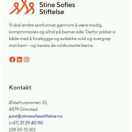
Vi skal endre samfunnet gjennom å være modig,
kompromissløs og alltid på barnas side. Derfor jobber vi
både med å forebygge og avdekke vold og overgrep
mot barn – og ivareta de voldsutsatte barna.
Facebook
LinkedIn
Instagram
Kontakt
Østerhusmonen 35,
4879 Grimstad
post@stinesofiesstiftelse.no
(+47)
37 29 40 90
(08:30-15:30)