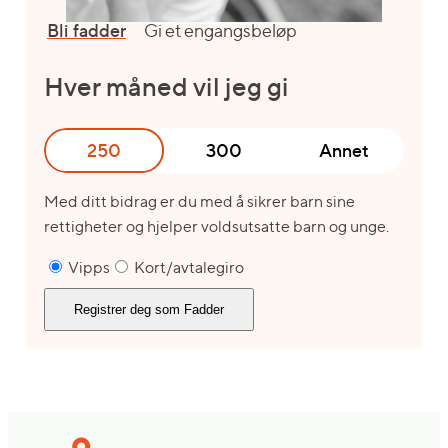
Bli fadder
Gi et engangsbeløp
Hver måned vil jeg gi
250
300
Annet
Med ditt bidrag er du med å sikrer barn sine
rettigheter og hjelper voldsutsatte barn og unge.
Vipps
Kort/avtalegiro