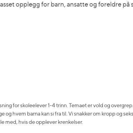
lpasset opplegg for barn, ansatte og foreldre p
sning for skoleelever 1-4 trinn. Temaet er vold og overgrep
og hvem barna kan si fra til. Vi snakker om kropp og seksual
elle med, hvis de opplever krenkelser.