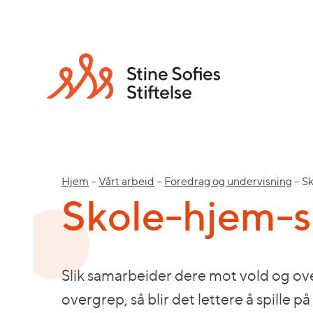
Hjem
–
Vårt arbeid
–
Foredrag og undervisning
–
S
Skole-hjem-
Slik samarbeider dere mot vold og ove
overgrep, så blir det lettere å spille