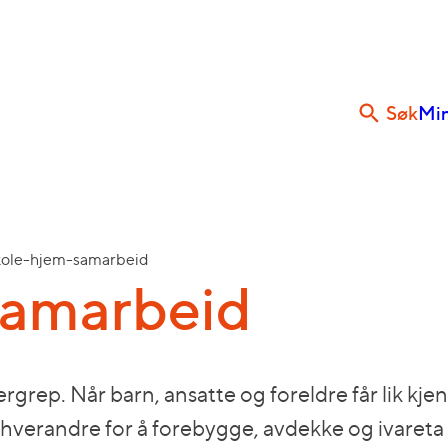
Søk
Min
kole-hjem-samarbeid
samarbeid
rgrep. Når barn, ansatte og foreldre får lik k
 på hverandre for å forebygge, avdekke og ivareta