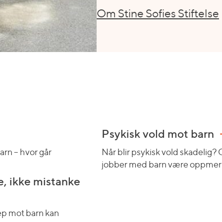
Om Stine Sofies Stiftelse
Psykisk vold mot barn
arn – hvor går
Når blir psykisk vold skadelig?
jobber med barn være oppme
, ikke mistanke
ep mot barn kan