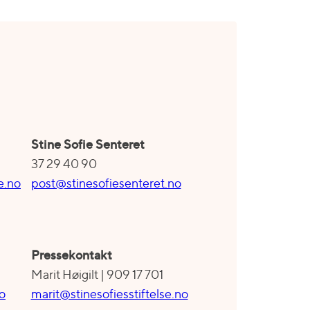
S
tine Sofie Sentere
t
37 29 40 90
e.no
post@stinesofiesenteret.no
Pressekontakt
Marit Høigilt | 909 17 701
no
marit@stinesofiesstiftelse.no