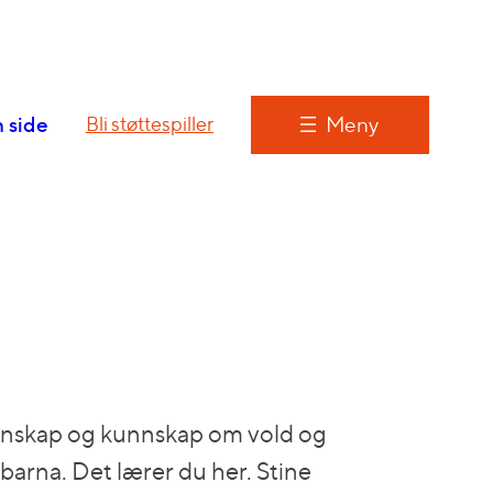
 side
Meny
Bli støttespiller
jennskap og kunnskap om vold og
 barna. Det lærer du her. Stine