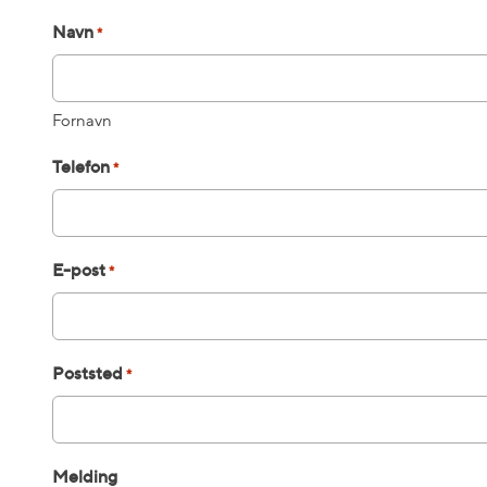
Navn
*
Fornavn
Telefon
*
E-post
*
Poststed
*
Melding