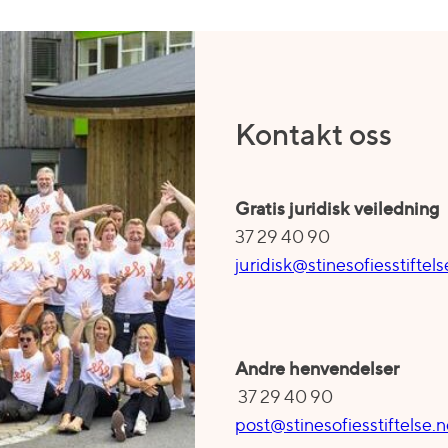
Kontakt oss
Gratis juridisk veiledning
37 29 40 90
juridisk@stinesofiesstiftels
Andre henvendelser
37 29 40 90
post@stinesofiesstiftelse.