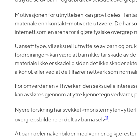
Motivasjonen for utnyttelsen kan grovt deles i fant
materiale enn kontakt-motiverte utøvere. De har 
internett som en arena for å gjøre fysiske overgrep 
Uansett type, vil seksuell utnyttelse av barn og bruk
fordreininger» kan være at barn ikke tar skade av de
materiale ikke er skadelig siden det ikke skader ek
alkohol, eller ved at de tilhører nettverk som normal
For omverdenen vil hverken den seksuelle interessen
kan avsløres gjennom at ytre kjennetegn vedvarer, p
Nyere forskning har svekket «monstermyten» ytterlig
11
overgrepsbildene er delt av barna selv
.
At barn deler nakenbilder med venner og kjærester e