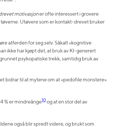
drevet motivasjon
er ofte interessert i grovere
utøverne. Utøvere som er kontakt-drevet bruker
øre atferden for seg selv. Såkalt «kognitive
an ikke har kjøpt det, at bruk av KI-generert
 grunnet psykopatiske trekk, samtidig bruk av
et bidrar til at mytene om at «pedofile monstere»
10
44 % er mindreårige
og at en stor del av
ildene også blir spredt videre, og brukt som