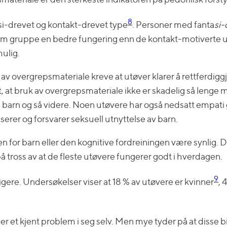
8
asi-drevet og kontakt-drevet type
. Personer med fanta
si-
som gruppe en bedre fungering enn de kontakt-motiverte 
mulig.
 av overgrepsmateriale kreve at utøver klarer å rettferdiggj
t, at bruk av overgrepsmateriale ikke er skadelig så lenge m
te barn og så videre. Noen utøvere har også nedsatt empati
iserer og forsvarer seksuell utnyttelse av barn.
 for barn eller den kognitive fordreiningen være synlig. D
å tross av at de fleste utøvere fungerer godt i hverdagen.
9
ere. Undersøkelser viser at 18 % av utøvere er kvinner
, 
r et kjent problem i seg selv. Men mye tyder på at disse b