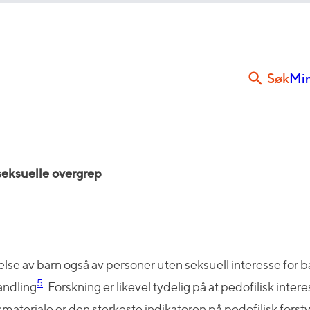
Søk
Min
 seksuelle overgrep
else av barn også av personer uten seksuell interesse for barn
5
handling
. Forskning er likevel tydelig på at pedofilisk inter
materiale er den sterkeste indikatoren på pedofilisk forsty