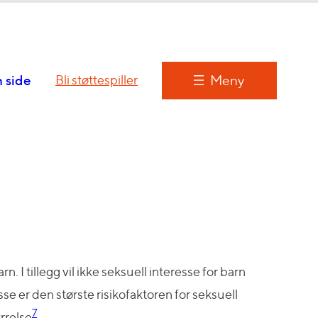
 side
Meny
Bli støttespiller
. I tillegg vil ikke seksuell interesse for barn
esse er den største risikofaktoren for seksuell
7
rrelse
.