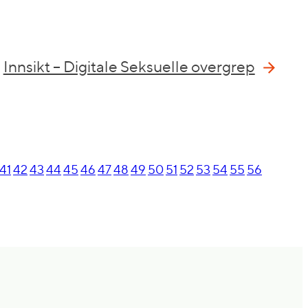
Innsikt – Digitale Seksuelle overgrep
41
42
43
44
45
46
47
48
49
50
51
52
53
54
55
56