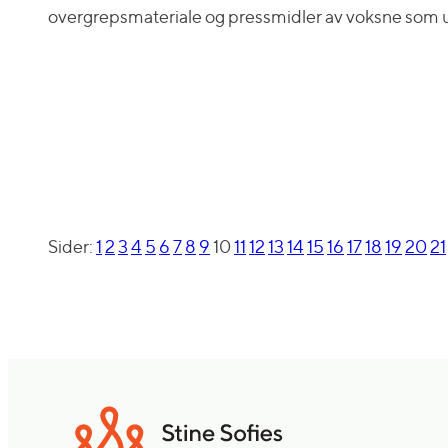
overgrepsmateriale og pressmidler av voksne som u
Sider:
1
2
3
4
5
6
7
8
9
10
11
12
13
14
15
16
17
18
19
20
21