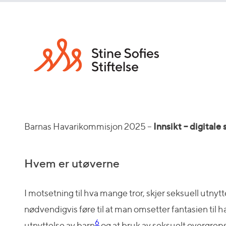
Barnas Havarikommisjon 2025 –
Innsikt – digitale
Hvem er utøverne
I motsetning til hva mange tror, skjer seksuell utnytt
nødvendigvis føre til at man omsetter fantasien til 
6
utnyttelse av barn
og at bruk av seksuelt overgreps