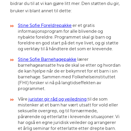
bidrar du til at vi kan gjøre litt mer. Den støtten du gir,
bruker vi blant annet til dette:
Stine Sofie Foreldrepakke
er et gratis
informasjonsprogram for alle blivende og
nybakte foreldre. Programmet skal gi barn og
foreldre en god start på det nye livet, og gi støtte
og verktøy til å håndtere det som er krevende.
Stine Sofie Barnehagepakke
lærer
barnehageansatte hva de skal se etter og hvordan
de kan hjelpe når de er bekymret for et barn i sin
barnehage. Sammen med Folkehelseinstituttet
(FHI) forsker vi nå på langtidseffekten av
programmet.
Våre
jurister gir råd og veiledning
til de som
mistenker at et barn har vært utsatt for vold eller
seksuelle overgrep, og til fornærmede,
pårørende og etterlatte i krevende situasjoner. Vi
har også en egne juridisk veileder og arrangerer
et årlig seminar for etterlatte etter drepte barn.