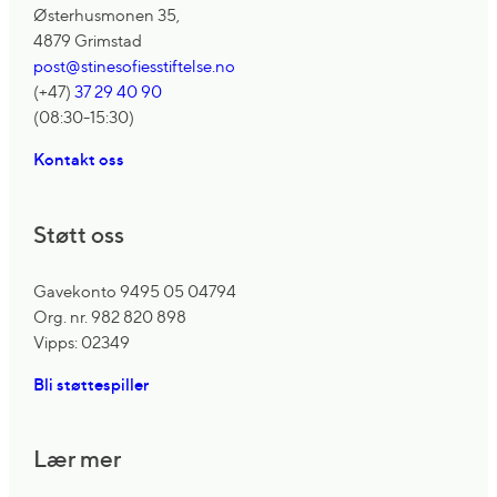
Østerhusmonen 35,
4879 Grimstad
post@stinesofiesstiftelse.no
(+47)
37 29 40 90
(08:30-15:30)
Kontakt oss
Støtt oss
Gavekonto 9495 05 04794
Org. nr. 982 820 898
Vipps: 02349
Bli støttespiller
Lær mer