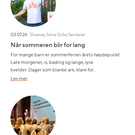
Diverse
,
Stine Sofie Senteret
03.07.26
Når sommeren blir for lang
For mange barn er sommerferien årets høydepunkt.
Late morgener, is, bading og lange, lyse
kvelder. Dager som blanke ark, klare for…
om
Les mer
Når
sommeren
blir
for
lang