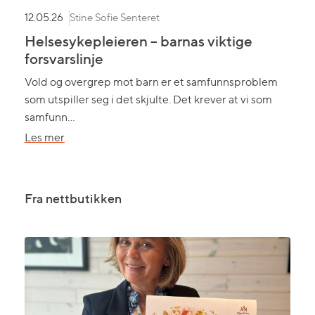
Stine Sofie Senteret
12.05.26
Helsesykepleieren – barnas viktige
forsvarslinje
Vold og overgrep mot barn er et samfunnsproblem
som utspiller seg i det skjulte. Det krever at vi som
samfunn…
om
Les mer
Helsesykepleieren
–
barnas
Fra nettbutikken
viktige
forsvarslinje