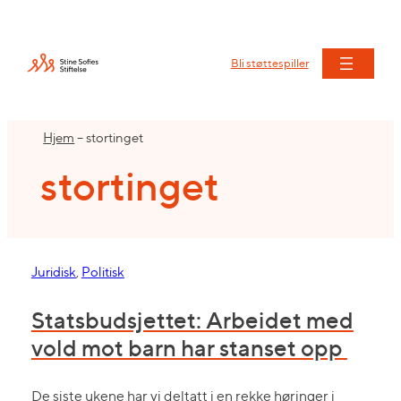
Hopp
til
innhold
Bli støttespiller
Hjem
–
stortinget
stortinget
Juridisk
, 
Politisk
Statsbudsjettet: Arbeidet med
vold mot barn har stanset opp
De siste ukene har vi deltatt i en rekke høringer i