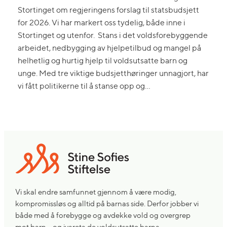
Stortinget om regjeringens forslag til statsbudsjett
for 2026. Vi har markert oss tydelig, både inne i
Stortinget og utenfor. Stans i det voldsforebyggende
arbeidet, nedbygging av hjelpetilbud og mangel på
helhetlig og hurtig hjelp til voldsutsatte barn og
unge. Med tre viktige budsjetthøringer unnagjort, har
vi fått politikerne til å stanse opp og…
Vi skal endre samfunnet gjennom å være modig,
kompromissløs og alltid på barnas side. Derfor jobber vi
både med å forebygge og avdekke vold og overgrep
mot barn – og ivareta de voldsutsatte barna.