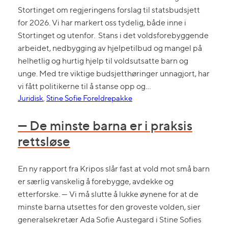
Stortinget om regjeringens forslag til statsbudsjett
for 2026. Vi har markert oss tydelig, både inne i
Stortinget og utenfor. Stans i det voldsforebyggende
arbeidet, nedbygging av hjelpetilbud og mangel på
helhetlig og hurtig hjelp til voldsutsatte barn og
unge. Med tre viktige budsjetthøringer unnagjort, har
vi fått politikerne til å stanse opp og…
Juridisk
, 
Stine Sofie Foreldrepakke
— De minste barna er i praksis
rettsløse
En ny rapport fra Kripos slår fast at vold mot små barn
er særlig vanskelig å forebygge, avdekke og
etterforske. — Vi må slutte å lukke øynene for at de
minste barna utsettes for den groveste volden, sier
generalsekretær Ada Sofie Austegard i Stine Sofies