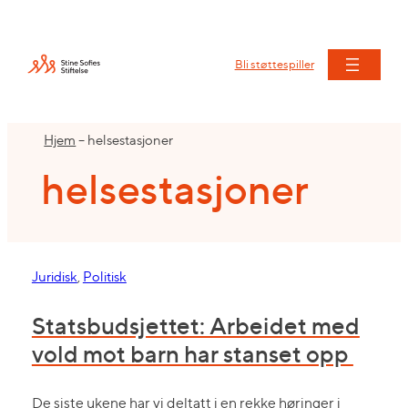
Hopp
til
innhold
Bli støttespiller
Hjem
–
helsestasjoner
helsestasjoner
Juridisk
, 
Politisk
Statsbudsjettet: Arbeidet med
vold mot barn har stanset opp
De siste ukene har vi deltatt i en rekke høringer i