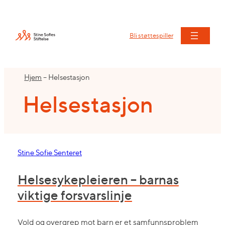
Hopp
til
innhold
Bli støttespiller
Hjem
–
Helsestasjon
Helsestasjon
Stine Sofie Senteret
Helsesykepleieren – barnas
viktige forsvarslinje
Vold og overgrep mot barn er et samfunnsproblem