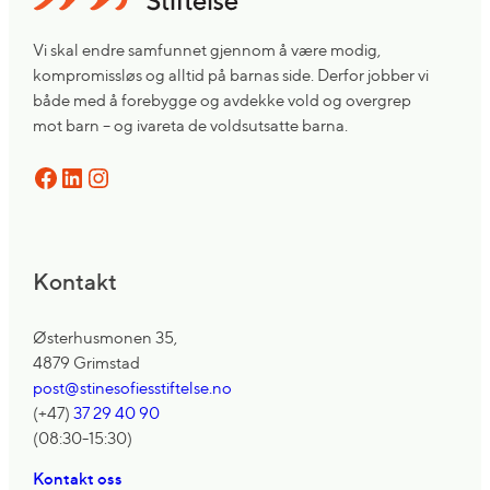
Vi skal endre samfunnet gjennom å være modig,
kompromissløs og alltid på barnas side. Derfor jobber vi
både med å forebygge og avdekke vold og overgrep
mot barn – og ivareta de voldsutsatte barna.
Facebook
LinkedIn
Instagram
Kontakt
Østerhusmonen 35,
4879 Grimstad
post@stinesofiesstiftelse.no
(+47)
37 29 40 90
(08:30-15:30)
Kontakt oss