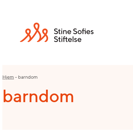
Hopp
til
innhold
Hjem
–
barndom
barndom