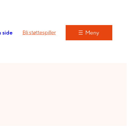
 side
Meny
Bli støttespiller