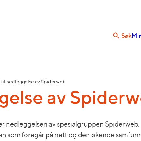
Søk
Min
 til nedleggelse av Spiderweb
ggelse av Spider
over nedleggelsen av spesialgruppen Spiderweb. –
ten som foregår på nett og den økende samfunns