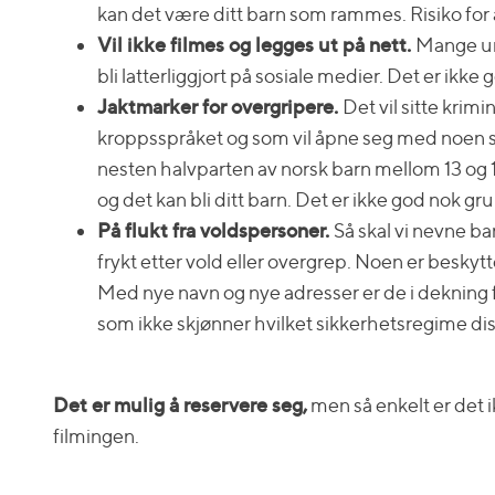
kan det være ditt barn som rammes. Risiko for 
Vil ikke filmes og legges ut på nett.
Mange ung
bli latterliggjort på sosiale medier. Det er ikke
Jaktmarker for overgripere.
Det vil sitte kri
kroppsspråket og som vil åpne seg med noen sni
nesten halvparten av norsk barn mellom 13 og 18
og det kan bli ditt barn. Det er ikke god nok gru
På flukt fra voldspersoner.
Så skal vi nevne bar
frykt etter vold eller overgrep. Noen er beskyt
Med nye navn og nye adresser er de i dekning fra
som ikke skjønner hvilket sikkerhetsregime disse 
Det er mulig å reservere seg,
men så enkelt er det ik
filmingen.