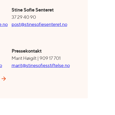
S
tine Sofie Sentere
t
37 29 40 90
e.no
post@stinesofiesenteret.no
Pressekontakt
Marit Høigilt | 909 17 701
no
marit@stinesofiesstiftelse.no