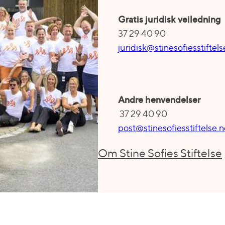
Gratis juridisk veiledning
37 29 40 90
juridisk@stinesofiesstiftels
Andre henvendelser
37 29 40 90
post@stinesofiesstiftelse.
Om Stine Sofies Stiftelse