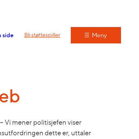
 side
Meny
Bli støttespiller
web
 Vi mener politisjefen viser
utfordringen dette er, uttaler