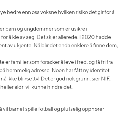
ye bedre enn oss voksne hvilken risiko det gir for å
etter barn og ungdommer som er usikre i
or å kle av seg. Det skjer allerede. I 2020 hadde
ent av ukjente. Nå blir det enda enklere å finne dem,
 er familier som forsøker å leve i fred, og få fri fra
 på hemmelig adresse. Noen har fått ny identitet.
å ikke bli «sett»! Det er god nok grunn, sier NIF,
heller aldri vil kunne hindre det.
å vil barnet spille fotball og plutselig opphører