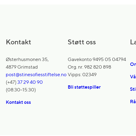
Kontakt
Støtt oss
L
Østerhusmonen 35,
Gavekonto 9495 05 04794
Om
4879 Grimstad
Org. nr. 982 820 898
post@stinesofiesstiftelse.no
Vipps: 02349
Vå
(+47)
37 29 40 90
Bli støttespiller
St
(08:30-15:30)
Rå
Kontakt oss