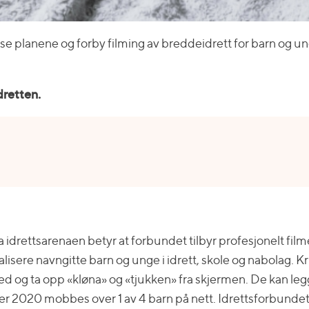
sse planene og forby filming av breddeidrett for barn og un
dretten.
ra idrettsarenaen betyr at forbundet tilbyr profesjonelt f
isere navngitte barn og unge i idrett, skole og nabolag. K
red og ta opp «kløna» og «tjukken» fra skjermen. De kan legg
dier 2020 mobbes over 1 av 4 barn på nett. Idrettsforbundets 