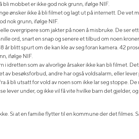
å bli mobbet er ikke god nok grunn, ifølge NIF.
e ønsker ikke å bli filmet og lagt ut på internett. De vet m
 god nok grunn, ifølge NIF.
minelle overgripere som jakter på noen å misbruke. De ser 
lle ord, snart en snap og senere et tilbud om noen kroner f
 år blitt spurt om de kan kle av seg foran kamera. 42 pros
nn, ifølge NIF.
n i idretten som av alvorlige årsaker ikke kan bli filmet. Dette
tet av besøksforbud, andre har også voldsalarm, eller lever
 å bli utsatt for vold av noen som ikke lar seg stoppe. De m
lever under, og ikke vil få vite hvilke barn det gjelder, og 
ke. Si at en familie flytter til en kommune der det filmes. S