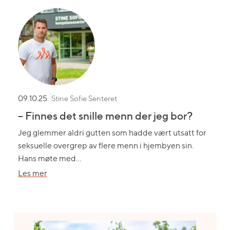
–
barnas
viktige
forsvarslinje
Stine Sofie Senteret
09.10.25
– Finnes det snille menn der jeg bor?
Jeg glemmer aldri gutten som hadde vært utsatt for
seksuelle overgrep av flere menn i hjembyen sin.
Hans møte med…
om
Les mer
–
Finnes
det
snille