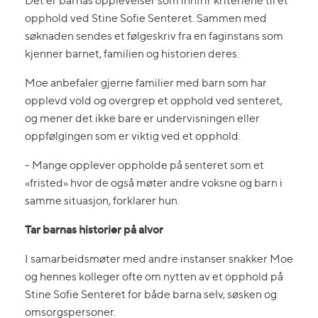
Det er barnas opplevelser som innfrir kriteriene til et
opphold ved Stine Sofie Senteret. Sammen med
søknaden sendes et følgeskriv fra en faginstans som
kjenner barnet, familien og historien deres.
Moe anbefaler gjerne familier med barn som har
opplevd vold og overgrep et opphold ved senteret,
og mener det ikke bare er undervisningen eller
oppfølgingen som er viktig ved et opphold.
‒ Mange opplever oppholde på senteret som et
«fristed» hvor de også møter andre voksne og barn i
samme situasjon, forklarer hun.
Tar barnas historier på alvor
I samarbeidsmøter med andre instanser snakker Moe
og hennes kolleger ofte om nytten av et opphold på
Stine Sofie Senteret for både barna selv, søsken og
omsorgspersoner.