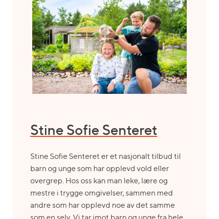
menn
der
jeg
bor?
Stine Sofie Senteret
Stine Sofie Senteret er et nasjonalt tilbud til
barn og unge som har opplevd vold eller
overgrep. Hos oss kan man leke, lære og
mestre i trygge omgivelser, sammen med
andre som har opplevd noe av det samme
som en selv. Vi tar imot barn og unge fra hele