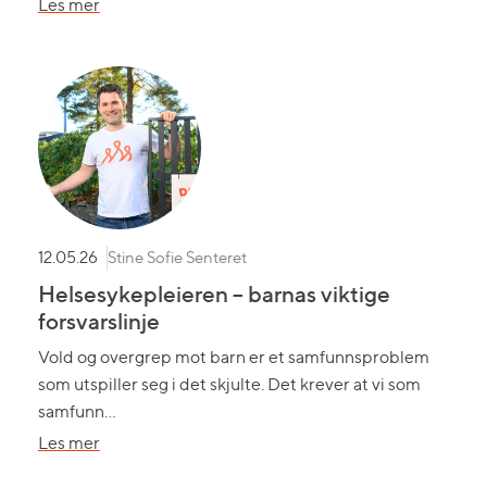
om
Les mer
Når
sommeren
blir
for
lang
Stine Sofie Senteret
12.05.26
Helsesykepleieren – barnas viktige
forsvarslinje
Vold og overgrep mot barn er et samfunnsproblem
som utspiller seg i det skjulte. Det krever at vi som
samfunn…
om
Les mer
Helsesykepleieren