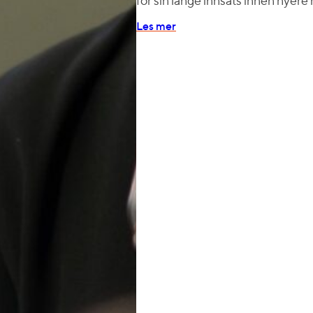
for sin lange innsats innen nyere
Les mer