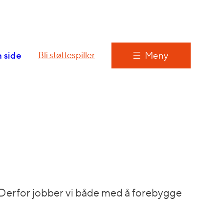
 side
Meny
Bli støttespiller
 Derfor jobber vi både med å forebygge