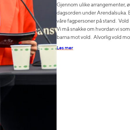
Gjennom ulike arrangementer, øn
dagsorden under Arendalsuka. B
våre fagpersoner på stand. Vold 
Vi må snakke om hvordan vi som
barna mot vold. Alvorlig vold mo
Les mer